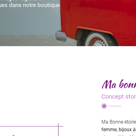
ment en
otre boutique
Ma bonn
Concept stor
Ma Bonne étoile
femme, bijoux à