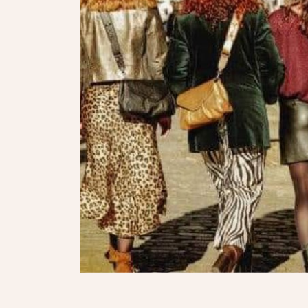
Maroquin
Le magasin Ma bonne étoile vou
de maroquinerie : sac à main, c
Découvrez les plus belles 