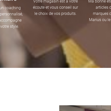
Votre magasin est à votre
Ma bonne éto
écoute et vous conseil sur
articles
’un coaching
le choix de vos produits.
marques 
personnalisé,
Marius ou le
 accompagne
votre style.