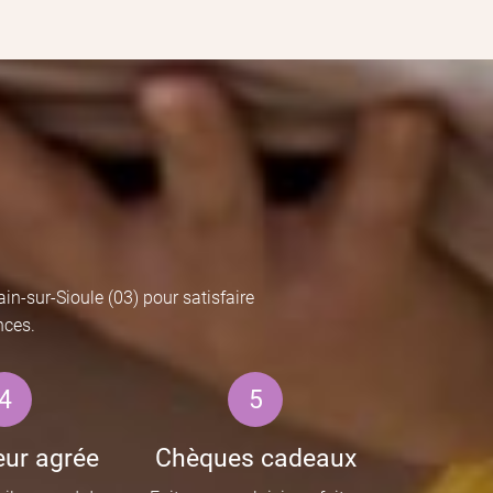
n-sur-Sioule (03) pour satisfaire
nces.
4
5
ur agrée
Chèques cadeaux