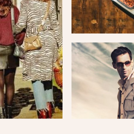
erie
s propose des articles
einture, porte-feuille…
pièces à la mode !