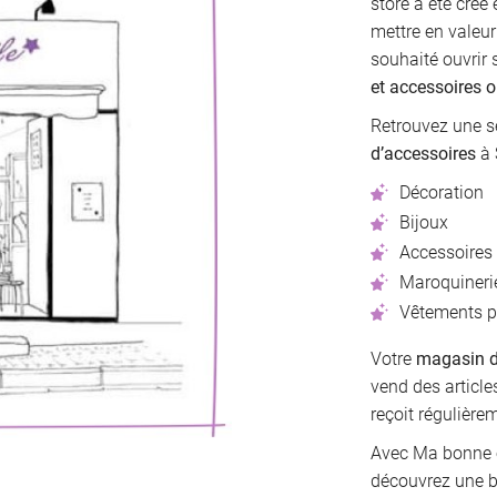
store a été créé
mettre en valeur
souhaité ouvrir
et accessoires o
Retrouvez une sé
d’accessoires
à 
Décoration
Bijoux
Accessoires
Maroquineri
Vêtements p
Votre
magasin d
vend des articl
reçoit régulière
Avec Ma bonne ét
découvrez une b