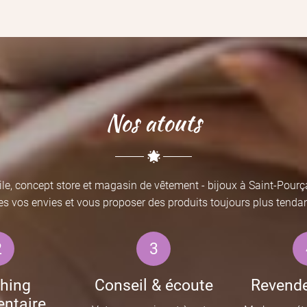
coration
ec nos accessoires :
… Découvrez également
et originaux.
Nos atouts
e, concept store et magasin de vêtement - bijoux à Saint-Pourçai
es vos envies et vous proposer des produits toujours plus tenda
2
3
hing
Conseil & écoute
Revende
entaire