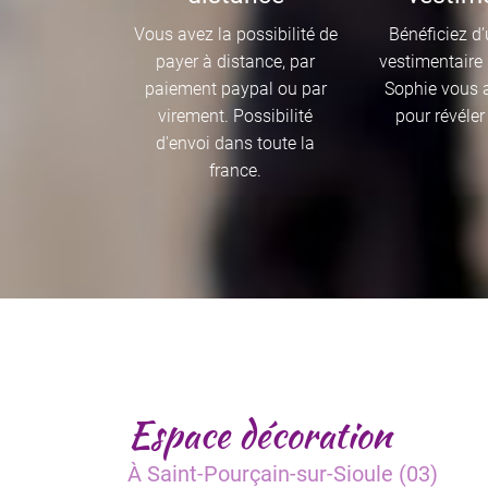
Vous avez la possibilité de
Bénéficiez d
payer à distance, par
vestimentaire 
paiement paypal ou par
Sophie vous
virement. Possibilité
pour révéler 
d'envoi dans toute la
france.
Espace décoration
À Saint-Pourçain-sur-Sioule (03)