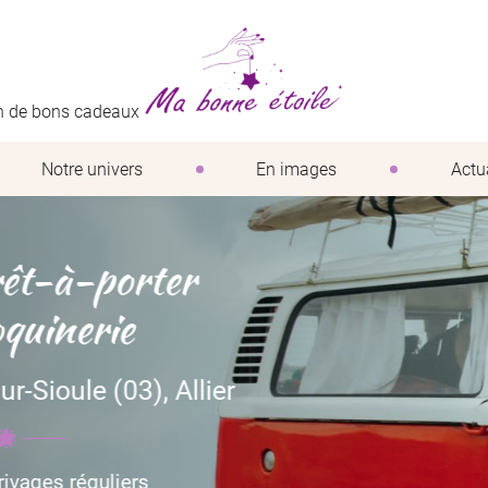
ion de bons cadeaux
Notre univers
En images
Actu
-porter
rie
 (03), Allier
guliers
ciales à