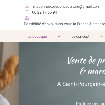
10 rue Alsace Lorraine
06 22 17 35 94
03500 Saint Pourçain sur Sioule
06 22 17 35 94
Possibilité d'envoi dans toute la France & créat
La boutique
Le concept
Vente de prêt-à
& maroquine
À Saint-Pourçain-sur-Sioule
Adresse email de réception

Profitez des arrivages ré
En cochant cette case, vous consentez à recevoir nos propositions commer