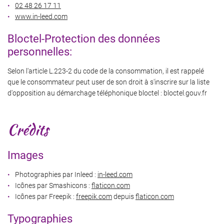
02 48 26 17 11
www.in-leed.com
Bloctel-Protection des données
personnelles:
Selon l'article L.223-2 du code de la consommation, il est rappelé
que le consommateur peut user de son droit à s'inscrire sur la liste
d'opposition au démarchage téléphonique bloctel : bloctel.gouv.fr
Une question
Crédits
LA BOUTIQUE
06 22 17 35 9
Images
LE CONCEPT
Photographies par Inleed :
in-leed.com
OTRE UNIVERS
Icônes par Smashicons :
flaticon.com
Icônes par Freepik :
freepik.com
depuis
flaticon.com
EN IMAGES
Typographies
Restez infor