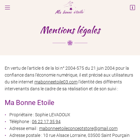


10 rue Alsace Lorraine
03500 Saint Pourçain sur Sioule
Mentions légales
06 22 17 35 94
En vertu de l'article 6 de la loi n° 2004-575 du 21 juin 2004 pour la
confiance dans l'économie numérique, il est précisé aux utilisateurs
du site internet
mabonneetoile03.com
l'identité des différents
intervenants dans le cadre de sa réalisation et de son suivi :
Adresse email de réception

Ma Bonne Etoile
En cochant cette case, vous consentez à recevoir nos propositions commerciales à
l'adresse email indiqué ci-dessus. Vous pouvez vous désinscrire à tout moment en
Propriétaire : Sophie LEVADOUX
utilisant
le formulaire de désinscription
.
Téléphone :
06 22 17 35 94
Adresse email :
INSCRIPTION
Adresse postale : 10 rue Alsace Lorraine, 03500 Saint Pourçain