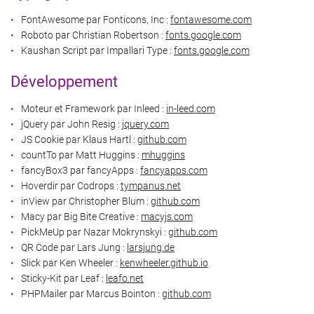
ACTUALITÉS
FontAwesome par Fonticons, Inc :
fontawesome.com
INSCRIPTION NEWS
Roboto par Christian Robertson :
fonts.google.com
AVIS
Kaushan Script par Impallari Type :
fonts.google.com
Développement
CONTACT
Rejoignez-nou
Moteur et Framework par Inleed :
in-leed.com
jQuery par John Resig :
jquery.com
JS Cookie par Klaus Hartl :
github.com
countTo par Matt Huggins :
mhuggins
fancyBox3 par fancyApps :
fancyapps.com
Hoverdir par Codrops :
tympanus.net
inView par Christopher Blum :
github.com
Macy par Big Bite Creative :
macyjs.com
PickMeUp par Nazar Mokrynskyi :
github.com
QR Code par Lars Jung :
larsjung.de
Slick par Ken Wheeler :
kenwheeler.github.io
Sticky-Kit par Leaf :
leafo.net
PHPMailer par Marcus Bointon :
github.com