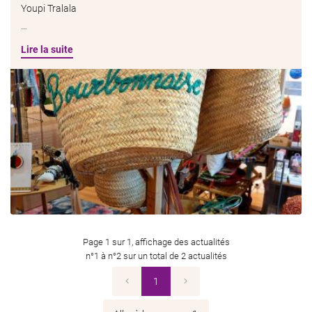
Youpi Tralala
Une question
Les paniers nouveaux sont arrivés, nouvelles formes, petits
Lire la suite
LA BOUTIQUE
tabourets pour enfants réalisés avec des chutes de Liberty, et
06 22 17 35 9
les inconditionnels Bourbonnaises et Auvergnates
LE CONCEPT
OTRE UNIVERS
EN IMAGES
Restez infor
ACTUALITÉS
INSCRIPTION NEWS
AVIS
Page 1 sur 1,
affichage des actualités
n°1 à n°2 sur un total de 2
actualités
CONTACT
Rejoignez-nou
1