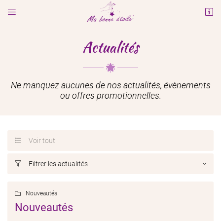


10 rue Alsace Lorraine
03500 Saint Pourçain sur Sioule
Actualités
06 22 17 35 94
Ne manquez aucunes de nos actualités, évènements
ou offres promotionnelles.
Voir tout

Adresse email de réception

Filtrer les actualités

En cochant cette case, vous consentez à recevoir nos propositions commerciales à
l'adresse email indiqué ci-dessus. Vous pouvez vous désinscrire à tout moment en
utilisant
le formulaire de désinscription
.
Nouveautés

Nouveautés
INSCRIPTION